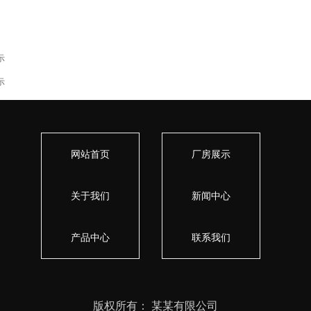
示
示
网站首页
厂房展示
关于我们
新闻中心
产品中心
联系我们
版权所有：
某某有限公司