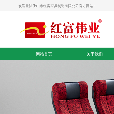
欢迎登陆佛山市红富家具制造有限公司官方网站！
网站首页
关于我们